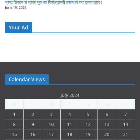
भ्रष्ट सिस्टम से त्रस्त युवा का रिवॉल्यूशनरी एक्शन,हो गया एनकाउंटर !
June 19, 2026
Your Ad
Calendar Views
July 2024
M
T
W
T
F
S
S
1
2
3
4
5
6
7
8
9
10
11
12
13
14
15
16
17
18
19
20
21