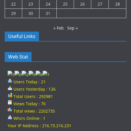
22
23
24
25
26
27
28
29
30
31
« Feb
Sep »
Useful Links
Web Stat
Users Today : 21
Users Yesterday : 126
Total Users : 292981
Views Today : 76
Total views : 2202735
Who's Online : 1
Your IP Address : 216.73.216.231