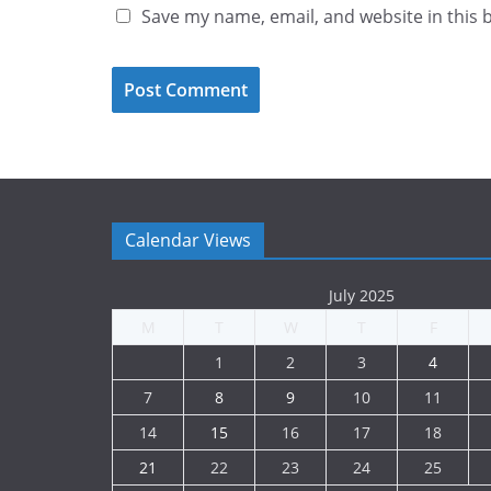
Save my name, email, and website in this 
Calendar Views
July 2025
M
T
W
T
F
1
2
3
4
7
8
9
10
11
14
15
16
17
18
21
22
23
24
25