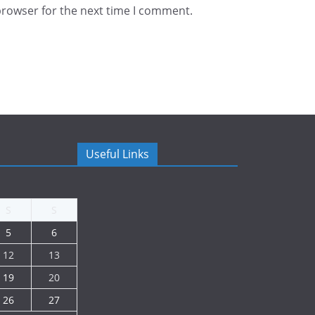
browser for the next time I comment.
Useful Links
S
S
5
6
12
13
19
20
26
27