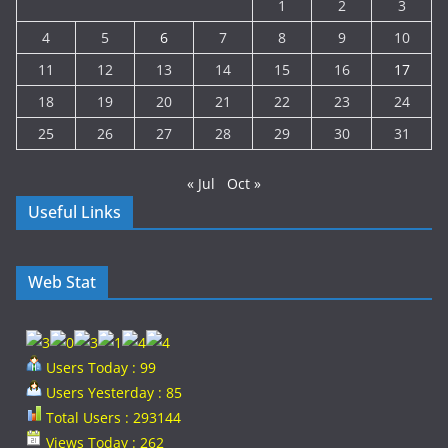
1
2
3
4
5
6
7
8
9
10
11
12
13
14
15
16
17
18
19
20
21
22
23
24
25
26
27
28
29
30
31
« Jul
Oct »
Useful Links
Web Stat
Users Today : 99
Users Yesterday : 85
Total Users : 293144
Views Today : 262