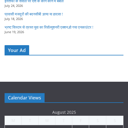
इस्तीफा के सवाल पर देश के कोने कोने में बबाल
July 24, 2026
प्रवासी मजदूरों की बदनसीबी :हत्या या हादसा !
July 18, 2026
भ्रष्ट सिस्टम से त्रस्त युवा का रिवॉल्यूशनरी एक्शन,हो गया एनकाउंटर !
June 19, 2026
Your Ad
Calendar Views
August 2025
M
T
W
T
F
S
S